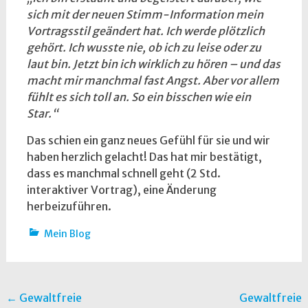
sich mit der neuen Stimm-Information mein
Vortragsstil geändert hat. Ich werde plötzlich
gehört. Ich wusste nie, ob ich zu leise oder zu
laut bin. Jetzt bin ich wirklich zu hören – und das
macht mir manchmal fast Angst. Aber vor allem
fühlt es sich toll an. So ein bisschen wie ein
Star.“
Das schien ein ganz neues Gefühl für sie und wir
haben herzlich gelacht! Das hat mir bestätigt,
dass es manchmal schnell geht (2 Std.
interaktiver Vortrag), eine Änderung
herbeizuführen.
Mein Blog
Post
←
Gewaltfreie
Gewaltfreie