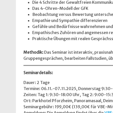
Die 4 Schritte der Gewaltfreien Kommunik
Das 4-Ohren-Modell der GFK
Beobachtung versus Bewertung untersche
Empathie und Sympathie differenzieren
Gefühle und Bedürfnisse wahrnehmen un
Empathisches Zuhören und angemessen re
Praktische Übungen mit realen Gesprächss
Methodik:
Das Seminar ist interaktiv, praxisna
Gruppengesprächen, bearbeiten Fallstudien, üben
Seminardetails:
Dauer: 2 Tage
Termine: 06.11.-07.11.2025, Donnerstag 9:30-
Zeiten: Tag 1: 9:30-18:00 Uhr, Tag 2: 9:00-15:
Ort: Parkhotel Pforzheim, Panoramasaal, Deim
Seminargebühr: 199,00€ (139,00€ für VBE-Mitg
Anmeldung: Die Anmeldung findet über die
VBE