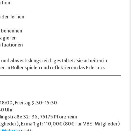
ation
iden lernen
d benennen
agieren
ituationen
h und abwechslungsreich gestaltet. Sie arbeiten in
 in Rollenspielen und reflektieren das Erlernte.
18:00, Freitag 9.30-15:30
30 Uhr
lingstraße 32-36, 75175 Pforzheim
lieder), Ermäßigt: 110,00€ (80€ für VBE-Mitglieder)
-Website
statt